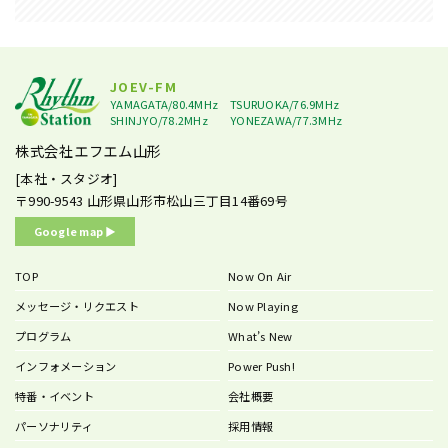
JOEV-FM
YAMAGATA/80.4MHz
TSURUOKA/76.9MHz
SHINJYO/78.2MHz
YONEZAWA/77.3MHz
株式会社エフエム山形
[本社・スタジオ]
〒990-9543
山形県山形市松山三丁目14番69号
Google map ▶︎
TOP
Now On Air
メッセージ・リクエスト
Now Playing
プログラム
What’s New
インフォメーション
Power Push!
特番・イベント
会社概要
パーソナリティ
採用情報