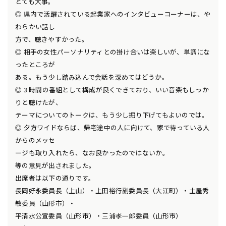
とても大事。
◎ 県内で活躍されている起業家へのインタビューコーナーは、や
わらかい話し
方で、聴きやすかった。
◎ 相手の女性パーソナリティとの掛け合いは楽しいが、単調にな
ったところが
ある。もう少し踏み込んで会話を深めてはどうか。
◎ 3 時間の番組として構成が良くできており、いい音楽もしっか
りと聴けたが、
テーマについてのトークは、もう少し掘り下げてもよいのでは。
◎ 夕方ワイドならば、帰宅途中の人に向けて、家で待っている人
からのメッセ
ージも取り入れたら、なお良かったのではないか。
等の意見が出されました。
出席者は以下の通りです。
長岡好永委員長（上山）・上田裕行副委員長（大江町）・土屋秀
敏委員（山形市）・
平清水公宣委員（山形市）・三浦孝一郎委員（山形市）