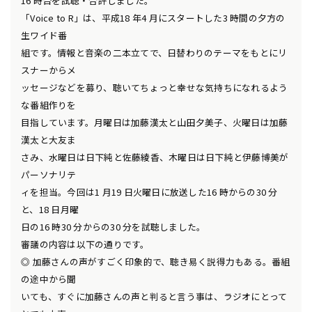
16 時台を試聴・合評しました。
「Voice to R」は、平成18 年4 月にスタートした3 時間の夕方の
生ワイド番
組です。情報と音楽の二本立てで、日替わりのテーマをもとにリ
スナーからメ
ッセージなどを募り、聴いてちょっと幸せな気持ちになれるよう
な番組作りを
目指しています。月曜日は加藤漢太と山田夕美子、火曜日は加藤
漢太と大友ま
さみ、水曜日は日下純と佐藤綾香、木曜日は日下純と伊藤博美が
パーソナリテ
ィを担当。今回は1 月19 日火曜日に放送した16 時からの30 分
と、18 日月曜
日の16 時30 分からの30 分を試聴しました。
審議の内容は以下の通りです。
◎ 加藤さんの声がすごく印象的で、聴き易く説得力もある。番組
の途中から聞
いても、すぐに加藤さんの声と判ると言う事は、ラジオにとって