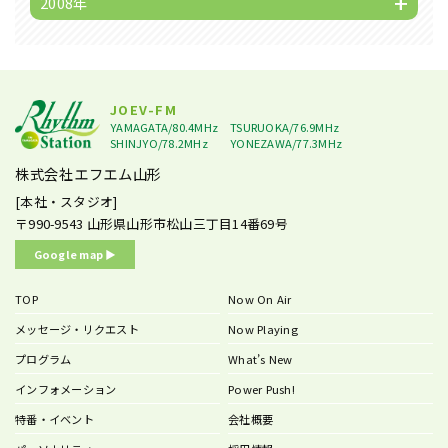
2008年
JOEV-FM
YAMAGATA/80.4MHz
TSURUOKA/76.9MHz
SHINJYO/78.2MHz
YONEZAWA/77.3MHz
株式会社エフエム山形
[本社・スタジオ]
〒990-9543
山形県山形市松山三丁目14番69号
Google map ▶︎
TOP
Now On Air
メッセージ・リクエスト
Now Playing
プログラム
What’s New
インフォメーション
Power Push!
特番・イベント
会社概要