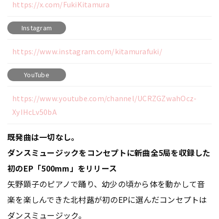
https://x.com/FukiKitamura
Instagram
https://www.instagram.com/kitamurafuki/
YouTube
https://www.youtube.com/channel/UCRZGZwahOcz-
XyIHcLv50bA
既発曲は一切なし。
ダンスミュージックをコンセプトに新曲全5局を収録した
初のEP「500mm」をリリース
矢野顕子のピアノで踊り、幼少の頃から体を動かして音
楽を楽しんできた北村蕗が初のEPに選んだコンセプトは
ダンスミュージック。