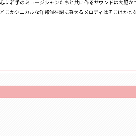
⼼に若⼿のミュージシャンたちと共に作るサウンドは⼤胆か
どこかシニカルな洋邦混在詞に乗せるメロディはそこはかと