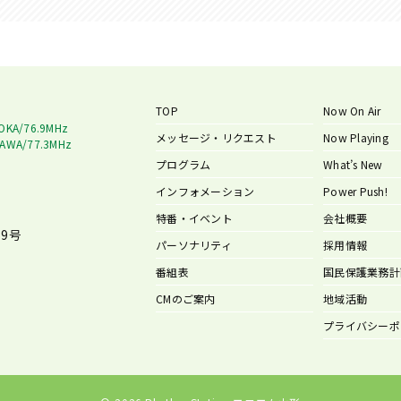
TOP
Now On Air
OKA/76.9MHz
メッセージ・リクエスト
Now Playing
AWA/77.3MHz
プログラム
What’s New
インフォメーション
Power Push!
特番・イベント
会社概要
9号
パーソナリティ
採用情報
番組表
国民保護業務計
CMのご案内
地域活動
プライバシーポ