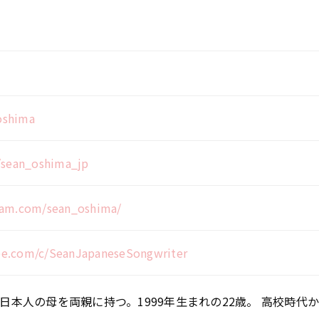
noshima
m/sean_oshima_jp
ram.com/sean_oshima/
be.com/c/SeanJapaneseSongwriter
⽇本⼈の⺟を両親に持つ。1999年⽣まれの22歳。 ⾼校時代