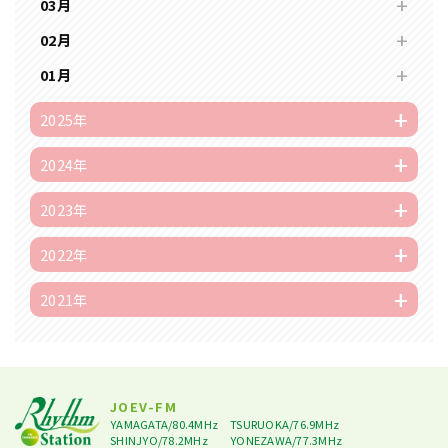
03月
02月
01月
2025年
2024年
2023年
2022年
2021年
JOEV-FM
YAMAGATA/80.4MHz
TSURUOKA/76.9MHz
SHINJYO/78.2MHz
YONEZAWA/77.3MHz