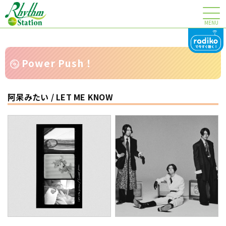
MENU
Power Push！
阿呆みたい / LET ME KNOW