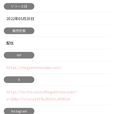
リリース日
2022年05月20日
販売形態
配信
HP
https://megashinnosuke.com/
X
https://twitter.com/MegaShinnosuke?
s=20&t=TohuCutkFRzRDbfsJiRWUA
Instagram