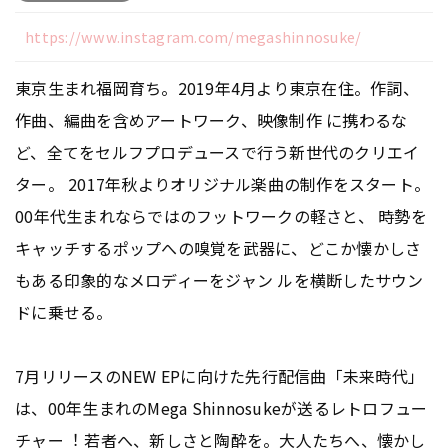
https://www.instagram.com/megashinnosuke/
東京⽣まれ福岡育ち。2019年4⽉より東京在住。作詞、
作曲、編曲を含めアートワーク、映像制作 に携わるな
ど、全てをセルフプロデュースで⾏う新世代のクリエイ
ター。 2017年秋よりオリジナル楽曲の制作をスタート。
00年代⽣まれならではのフットワークの軽さと、 時勢を
キャッチするポップへの嗅覚を武器に、どこか懐かしさ
もある印象的なメロディーをジャン ルを横断したサウン
ドに乗せる。
7月リリースのNEW EPに向けた先行配信曲「未来時代」
は、00年⽣まれのMega Shinnosukeが送るレトロフュー
チャー︕ 若者へ、新しさと陶酔を。⼤⼈たちへ、懐かし