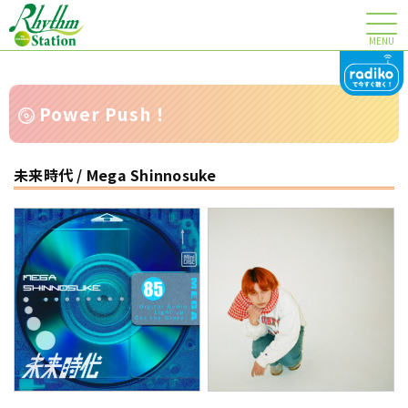
MENU
Power Push！
未来時代 / Mega Shinnosuke