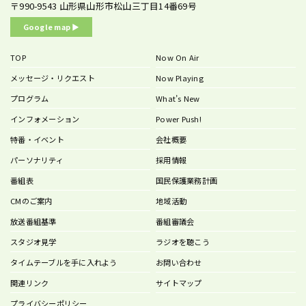
〒990-9543
山形県山形市松山三丁目14番69号
Google map ▶︎
TOP
Now On Air
メッセージ・リクエスト
Now Playing
プログラム
What’s New
インフォメーション
Power Push!
特番・イベント
会社概要
パーソナリティ
採用情報
番組表
国民保護業務計画
CMのご案内
地域活動
放送番組基準
番組審議会
スタジオ見学
ラジオを聴こう
タイムテーブルを手に入れよう
お問い合わせ
関連リンク
サイトマップ
プライバシーポリシー