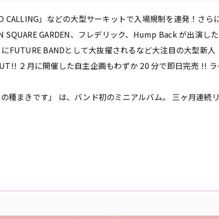
YO CALLING」などの大型サーキットで入場規制を連発！
SON SQUARE GARDEN、フレデリック、Hump Back 
DREAM-」にFUTURE BANDとして大抜擢されるなど大注目の大
OUT!! ２月に開催した自主企画もわずか 20 分で即日完売 !
への種まきです」 は、バンド初のミニアルバム。 三ヶ月連続