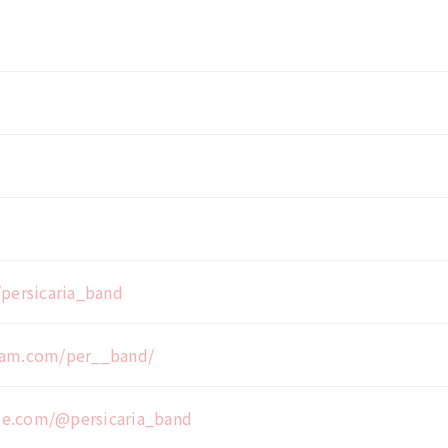
/persicaria_band
ram.com/per__band/
be.com/@persicaria_band