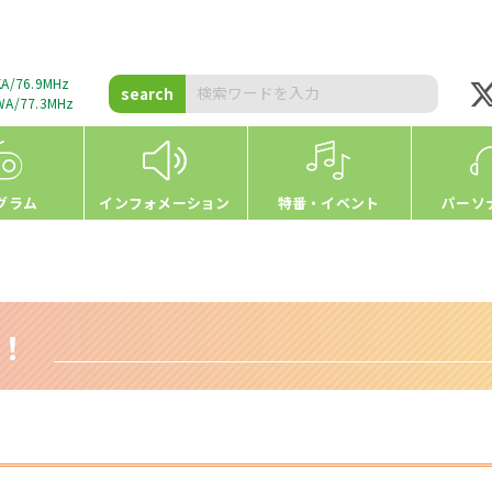
A/76.9MHz
search
A/77.3MHz
グラム
インフォメーション
特番・イベント
パーソ
h！