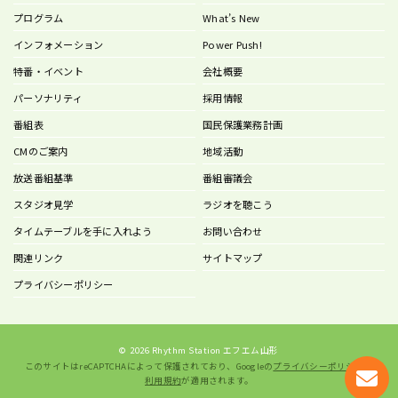
プログラム
What’s New
インフォメーション
Power Push!
特番・イベント
会社概要
パーソナリティ
採用情報
番組表
国民保護業務計画
CMのご案内
地域活動
放送番組基準
番組審議会
スタジオ見学
ラジオを聴こう
タイムテーブルを手に入れよう
お問い合わせ
関連リンク
サイトマップ
プライバシーポリシー
©
2026 Rhythm Station エフエム山形
このサイトはreCAPTCHAによって保護されており、Googleの
プライバシーポリシー
と
利用規約
が適用されます。