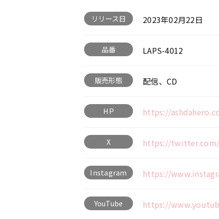
リリース日
2023年02月22日
品番
LAPS-4012
販売形態
配信、CD
HP
https://ashdahero.c
X
https://twitter.com
Instagram
https://www.instag
YouTube
https://www.youtu