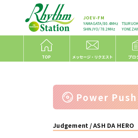
JOEV-FM
YAMAGATA/80.4MHz
TSURUOK
SHINJYO/78.2MHz
YONEZAW
TOP
プロ
メッセージ・リクエスト
Power Pus
Judgement / ASH DA HERO