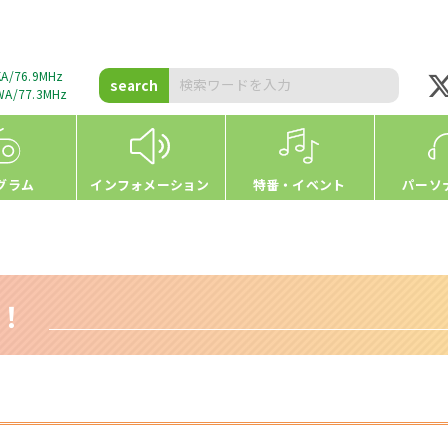
A/76.9MHz
search
A/77.3MHz
グラム
インフォメーション
特番・イベント
パーソ
h！