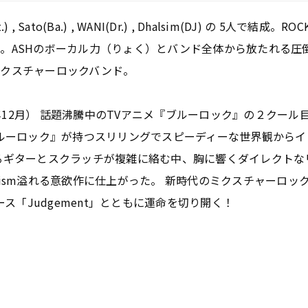
t.) , Sato(Ba.) , WANI(Dr.) , Dhalsim(DJ) の 5人で結成。
ASHのボーカル力（りょく）とバンド全体から放たれる圧倒的 
ミクスチャーロックバンド。
2年12月） 話題沸騰中のTVアニメ『ブルーロック』の２クール目
！ 『ブルーロック』が持つスリリングでスピーディーな世界観か
るギターとスクラッチが複雑に絡む中、胸に響くダイレクトな
ism溢れる意欲作に仕上がった。 新時代のミクスチャーロッ
のピース「Judgement」とともに運命を切り開く！