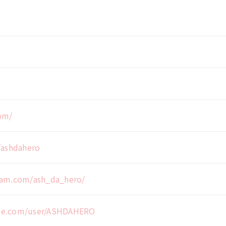
om/
/ashdahero
ram.com/ash_da_hero/
be.com/user/ASHDAHERO