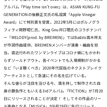
アルバム『Play time isn’t over』は、ASIAN KUNG-FU
GENERATIONの後藤正文氏の私設賞「Apple Vinegar
Award」にて特別賞を受賞。2022年5月にはポルノグラ
フィティ岡野昭仁氏、King Gnu井口理氏のコラボナンバ
ー「MELODY(prod. by BREIMEN)」ではBa&Vo高木祥太
が作詞作曲提供、BREIMENメンバーが演奏・編曲を担
当。直近行われたワンマンライブはコロナ禍にもかかわ
らずソールドアウト。各イベントでも入場規制がかかる
など「いま聴くべき」2020年代屈指のネクストブレイク
アーティストとして急速にその名を広げている。
そんな彼らが注目を浴びる今、満を持して制作された自
身の勝負作ともいえる3rdアルバム 『FICTION』が7月20
日にリリースされることが決定！ そしてその作品のリー
ド楽曲となる「MUSICA」が6月29日に先行リリース。