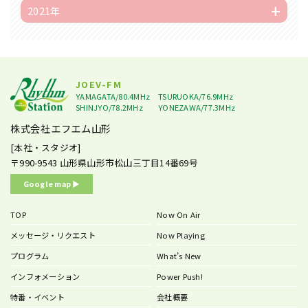
2021年
JOEV-FM
YAMAGATA/80.4MHz
TSURUOKA/76.9MHz
SHINJYO/78.2MHz
YONEZAWA/77.3MHz
株式会社エフエム山形
[本社・スタジオ]
〒990-9543
山形県山形市松山三丁目14番69号
Google map ▶︎
TOP
Now On Air
メッセージ・リクエスト
Now Playing
プログラム
What’s New
インフォメーション
Power Push!
特番・イベント
会社概要