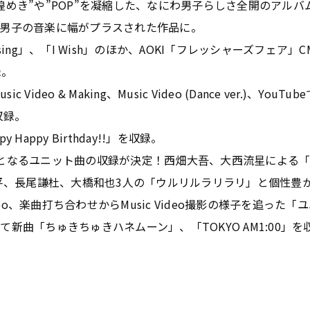
めき”や”POP”を凝縮した、なにわ男子らしさ全開のアルバム
男子の音楽に幅がプラスされた作品に。
issing」、「I Wish」のほか、AOKI「フレッシャーズフェ
録。
Video & Making、Music Video (Dance ver.)、Y
が収録。
appy Birthday!!」を収録。
となるユニット曲の収録が決定！西畑大吾、大西流星による
、高橋恭平、長尾謙杜、大橋和也3人の「ウルリルラリラリ」と個性
deo、楽曲打ち合わせからMusic Video撮影の様子を追っ
新曲「ちゅきちゅきハネムーン」、「TOKYO AM1:00」を