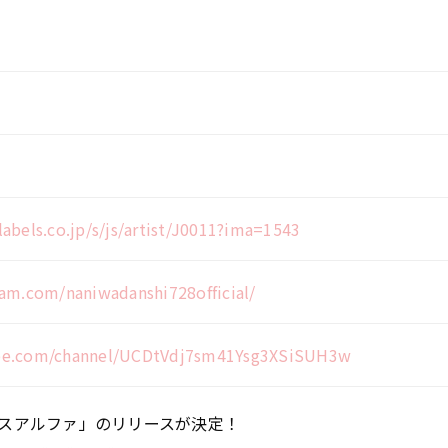
abels.co.jp/s/js/artist/J0011?ima=1543
ram.com/naniwadanshi728official/
be.com/channel/UCDtVdj7sm41Ysg3XSiSUH3w
プラスアルファ」のリリースが決定！