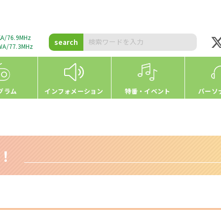
A/76.9MHz
search
A/77.3MHz
グラム
インフォメーション
特番・イベント
パーソ
h！