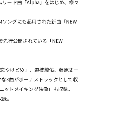
リード曲「Alpha」をはじめ、様々
ア」CMソングにも起用された新曲「NEW
ouTubeで先行公開されている「NEW
「恋やけどめ」、道枝駿佑、藤原丈一
豊かな3曲がボーナストラックとして収
た「ユニットメイキング映像」も収録。
収録。