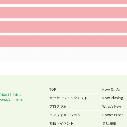
TOP
Now On Air
OKA/76.9MHz
メッセージ・リクエスト
Now Playing
AWA/77.3MHz
プログラム
What’s New
インフォメーション
Power Push!
特番・イベント
会社概要