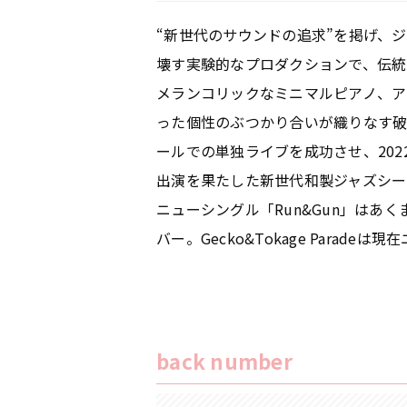
“新世代のサウンドの追求”を掲げ、
壊す実験的なプロダクションで、伝統回帰
メランコリックなミニマルピアノ、ア
った個性のぶつかり合いが織りなす破壊力抜
ールでの単独ライブを成功させ、2022年開
出演を果たした新世代和製ジャズシー
ニューシングル「Run&Gun」は
バー。Gecko&Tokage Para
back number