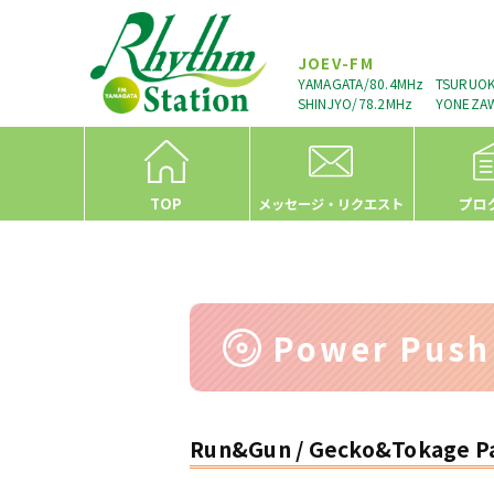
JOEV-FM
YAMAGATA/80.4MHz
TSURUOK
SHINJYO/78.2MHz
YONEZAW
TOP
プロ
メッセージ・リクエスト
Power Pus
Run&Gun / Gecko&Tokage P