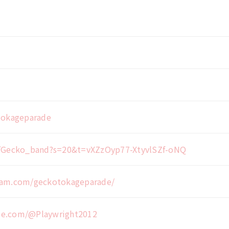
/tokageparade
m/Gecko_band?s=20&t=vXZzOyp77-XtyvlSZf-oNQ
ram.com/geckotokageparade/
be.com/@Playwright2012