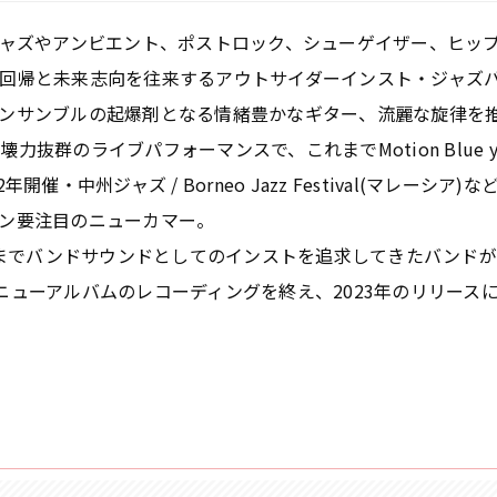
ジャズやアンビエント、ポストロック、シューゲイザー、ヒッ
と未来志向を往来するアウトサイダーインスト・ジャズバンドGeck
ンサンブルの起爆剤となる情緒豊かなギター、流麗な旋律を
群のライブパフォーマンスで、これまでMotion Blue yoko
催・中州ジャズ / Borneo Jazz Festival(マレー
ン要注目のニューカマー。
あくまでバンドサウンドとしてのインストを追求してきたバンド
deは現在ニューアルバムのレコーディングを終え、2023年のリリー