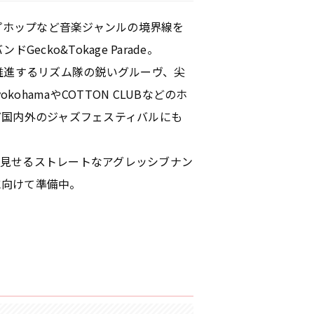
プホップなど音楽ジャンルの境界線を
o&Tokage Parade。
推進するリズム隊の鋭いグルーヴ、尖
hamaやCOTTON CLUBなどのホ
シア)など国内外のジャズフェスティバルにも
が見せるストレートなアグレッシブナン
スに向けて準備中。