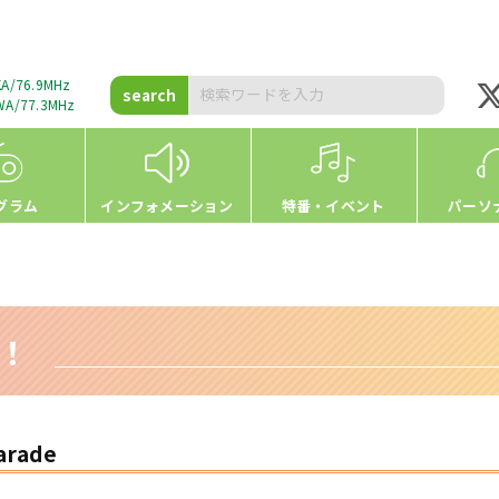
A/76.9MHz
search
A/77.3MHz
グラム
インフォメーション
特番・イベント
パーソ
h！
arade