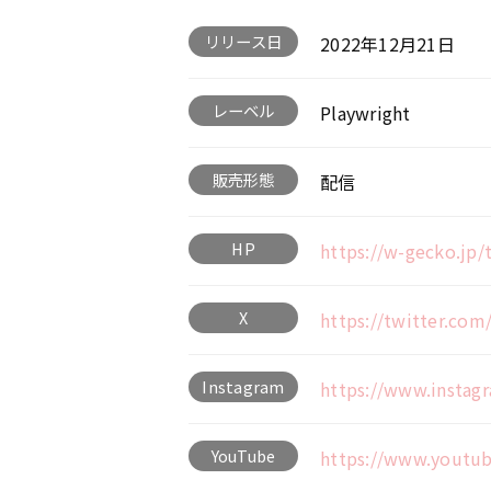
リリース日
2022年12月21日
レーベル
Playwright
販売形態
配信
HP
https://w-gecko.jp
X
https://twitter.co
Instagram
https://www.instag
YouTube
https://www.youtu