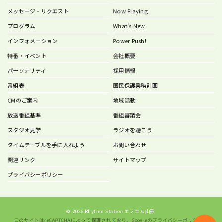
メッセージ・リクエスト
Now Playing
プログラム
What’s New
インフォメーション
Power Push!
特番・イベント
会社概要
パーソナリティ
採用情報
番組表
国民保護業務計画
CMのご案内
地域活動
放送番組基準
番組審議会
スタジオ見学
ラジオを聴こう
タイムテーブルを手に入れよう
お問い合わせ
関連リンク
サイトマップ
プライバシーポリシー
©
2026 Rhythm Station エフエム山形
このサイトはreCAPTCHAによって保護されており、Googleの
プライバシーポリシー
と