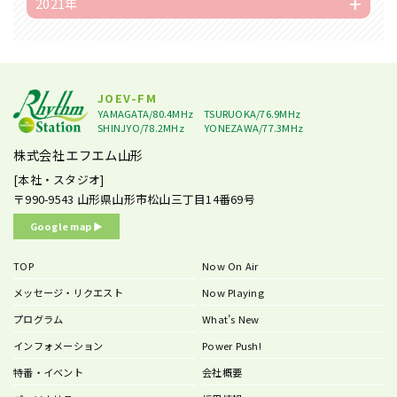
2021年
JOEV-FM
YAMAGATA/80.4MHz
TSURUOKA/76.9MHz
SHINJYO/78.2MHz
YONEZAWA/77.3MHz
株式会社エフエム山形
[本社・スタジオ]
〒990-9543
山形県山形市松山三丁目14番69号
Google map ▶︎
TOP
Now On Air
メッセージ・リクエスト
Now Playing
プログラム
What’s New
インフォメーション
Power Push!
特番・イベント
会社概要