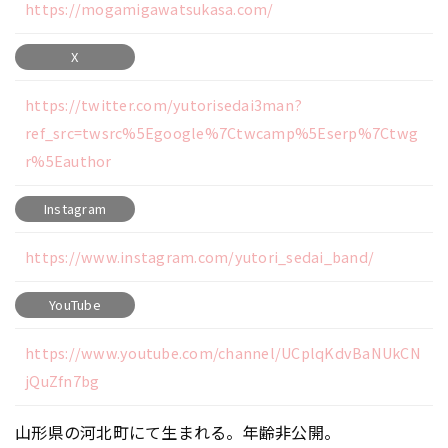
https://mogamigawatsukasa.com/
X
https://twitter.com/yutorisedai3man?
ref_src=twsrc%5Egoogle%7Ctwcamp%5Eserp%7Ctwg
r%5Eauthor
Instagram
https://www.instagram.com/yutori_sedai_band/
YouTube
https://www.youtube.com/channel/UCplqKdvBaNUkCN
jQuZfn7bg
山形県の河北町にて生まれる。年齢非公開。