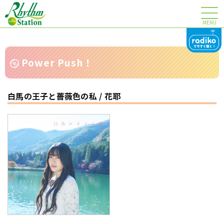
MENU
Power Push！
白馬の王子と薔薇色の私 / 花耶