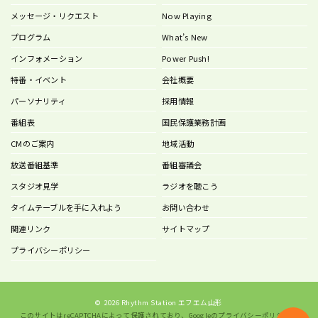
メッセージ・リクエスト
Now Playing
プログラム
What’s New
インフォメーション
Power Push!
特番・イベント
会社概要
パーソナリティ
採用情報
番組表
国民保護業務計画
CMのご案内
地域活動
放送番組基準
番組審議会
スタジオ見学
ラジオを聴こう
タイムテーブルを手に入れよう
お問い合わせ
関連リンク
サイトマップ
プライバシーポリシー
©
2026 Rhythm Station エフエム山形
このサイトはreCAPTCHAによって保護されており、Googleの
プライバシーポリシー
と