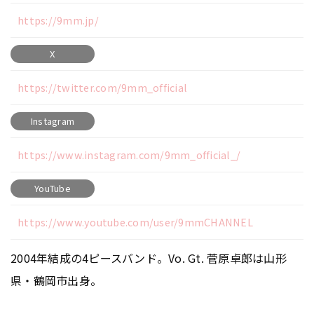
https://9mm.jp/
X
https://twitter.com/9mm_official
Instagram
https://www.instagram.com/9mm_official_/
YouTube
https://www.youtube.com/user/9mmCHANNEL
2004年結成の4ピースバンド。Vo. Gt. 菅原卓郎は山形
県・鶴岡市出身。