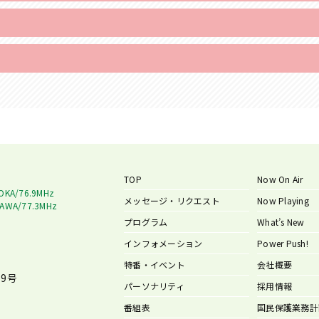
TOP
Now On Air
OKA/76.9MHz
メッセージ・リクエスト
Now Playing
AWA/77.3MHz
プログラム
What’s New
インフォメーション
Power Push!
特番・イベント
会社概要
9号
パーソナリティ
採用情報
番組表
国民保護業務計