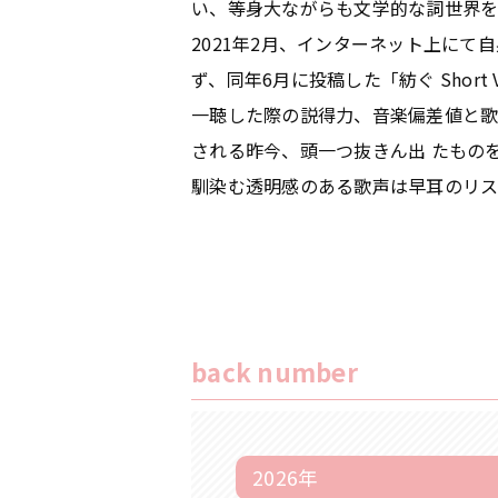
い、等⾝⼤ながらも⽂学的な詞世界
2021年2⽉、インターネット上に
ず、同年6⽉に投稿した「紡ぐ Shor
⼀聴した際の説得⼒、⾳楽偏差値と歌
される昨今、頭⼀つ抜きん出 たもの
馴染む透明感のある歌声は早⽿のリ
back number
2026年