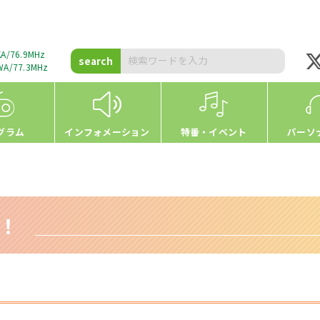
A/76.9MHz
search
A/77.3MHz
グラム
インフォメーション
特番・イベント
パーソ
h！