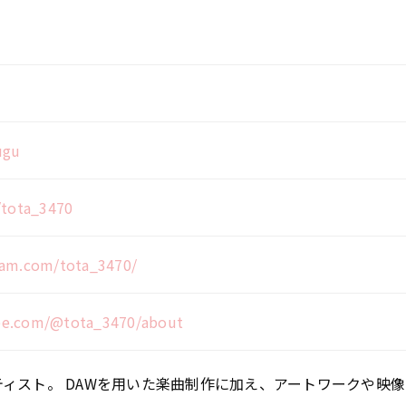
ugu
/tota_3470
ram.com/tota_3470/
be.com/@tota_3470/about
ーティスト。 DAWを⽤いた楽曲制作に加え、アートワークや映