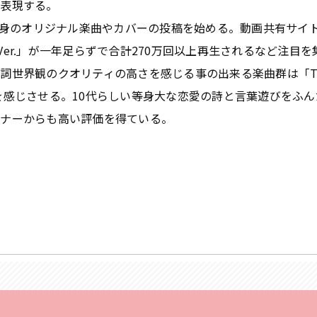
を表現する。
て⾃⾝のオリジナル楽曲やカバーの投稿を始める。動画共有サイ
t Ver.」が⼀年⾜らずで合計270万回以上再⽣されるなど注⽬
詞世界観のクオリティの⾼さを感じる事の出来る楽曲群は「Ti
を感じさせる。10代らしい等⾝⼤な恋愛の詩と⾔葉遊びをふん
スナーからも⾼い評価を得ている。