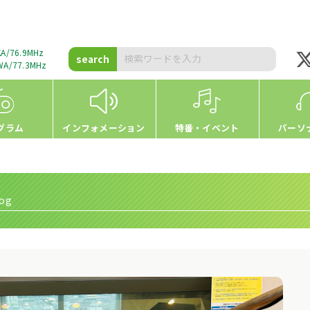
A/76.9MHz
search
A/77.3MHz
グラム
インフォメーション
特番・イベント
パーソ
og