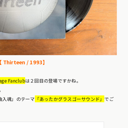
【 Thirteen / 1993】
age Fanclub
は２回目の登場ですかね。
。
曲入魂」のテーマ
「あったかグラスゴーサウンド」
でご