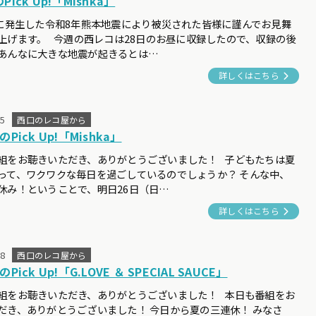
Pick Up!「Mishka」
日に発生した令和8年熊本地震により被災された皆様に謹んでお見舞
上げます。 今週の西レコは28日のお昼に収録したので、収録の後
あんなに大きな地震が起きるとは…
詳しくはこちら
25
西口のレコ屋から
のPick Up!「Mishka」
組をお聴きいただき、ありがとうございました！ 子どもたちは夏
って、ワクワクな毎日を過ごしているのでしょうか？ そんな中、
休み！ということで、明日26日（日…
詳しくはこちら
18
西口のレコ屋から
Pick Up!「G.LOVE ＆ SPECIAL SAUCE」
組をお聴きいただき、ありがとうございました！ 本日も番組をお
だき、ありがとうございました！ 今日から夏の三連休！ みなさ