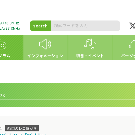
A/76.9MHz
search
A/77.3MHz
グラム
インフォメーション
特番・イベント
パーソ
og
01
西口のレコ屋から