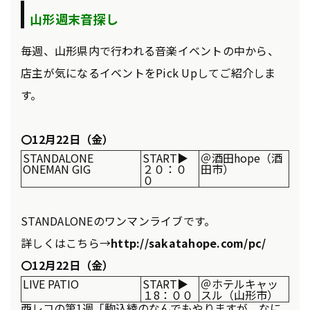
山形週末音探し
毎週、山形県内で行われる音楽イベントの中から、
店主が気になるイベントをPick Upしてご紹介しま
す。
〇12月22日（金）
STANDALONE
START▶
＠酒田hope（酒
ONEMAN GIG
２０：０
田市）
０
STANDALONEのワンマンライブです。
詳しくはこちら→
http://sakatahope.com/pc/
〇12月22日（金）
LIVE PATIO
START▶
＠ホテルキャッ
１8：００
スル（山形市）
西レコの第1週「駒込綾のなんでもやりますが、なに