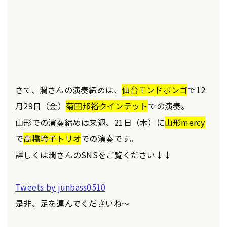
さて、潤さんの演奏締めは、
仙台モンドボンゴ
で12
月29日（金）
菊田邦裕クインテット
での演奏。
山形での演奏締めは来週、21日（木）に
山形mercy
で
高橋玲子トリオ
での演奏です。
詳しくは潤さんのSNSをご覧ください↓↓
Tweets by junbass0510
是非、足を運んでくださいね～