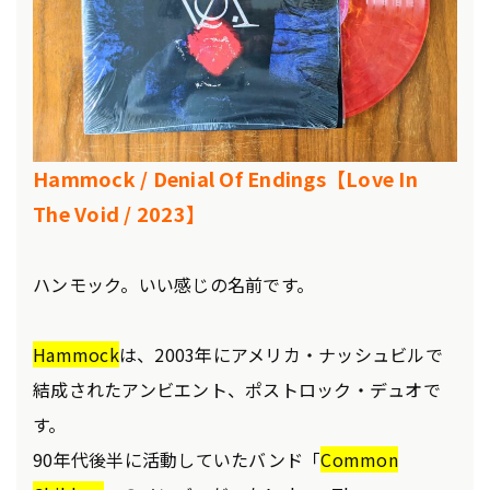
Hammock / Denial Of Endings【Love In
The Void / 2023】
ハンモック。いい感じの名前です。
Hammock
は、2003年にアメリカ・ナッシュビルで
結成されたアンビエント、ポストロック・デュオで
す。
90年代後半に活動していたバンド「
Common