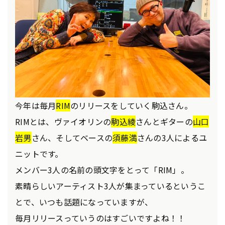
今年は毎月
RIM
のリリースをしていく駒込さん。
RIMとは、ヴァイオリンの
駒込綾
さんとギターの
山口
岩男
さん、そしてベースの
須藤満
さんの3人によるユ
ニットです。
メンバー3人の名前の頭文字をとって「RIM」。
素晴らしいアーティスト3人が集まっているというこ
とで、いつも話題になっていますが、
毎月リリースっていうのはすごいですよね！！