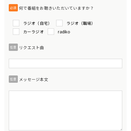
何で番組をお聴きいただいていますか？
必須
ラジオ（自宅）
ラジオ（職場）
カーラジオ
radiko
リクエスト曲
任意
メッセージ本文
任意