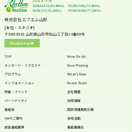
JOEV-FM
YAMAGATA/80.4MHz
TSURUOKA/76.9MHz
SHINJYO/78.2MHz
YONEZAWA/77.3MHz
株式会社エフエム山形
[本社・スタジオ]
〒990-9543
山形県山形市松山三丁目14番69号
Google map ▶︎
TOP
Now On Air
メッセージ・リクエスト
Now Playing
プログラム
What’s New
インフォメーション
Power Push!
特番・イベント
会社概要
パーソナリティ
採用情報
番組表
国民保護業務計画
CMのご案内
地域活動
放送番組基準
番組審議会