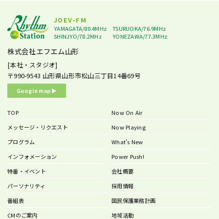
JOEV-FM
YAMAGATA/80.4MHz
TSURUOKA/76.9MHz
SHINJYO/78.2MHz
YONEZAWA/77.3MHz
株式会社エフエム山形
[本社・スタジオ]
〒990-9543
山形県山形市松山三丁目14番69号
Google map ▶︎
TOP
Now On Air
メッセージ・リクエスト
Now Playing
プログラム
What’s New
インフォメーション
Power Push!
特番・イベント
会社概要
パーソナリティ
採用情報
番組表
国民保護業務計画
CMのご案内
地域活動