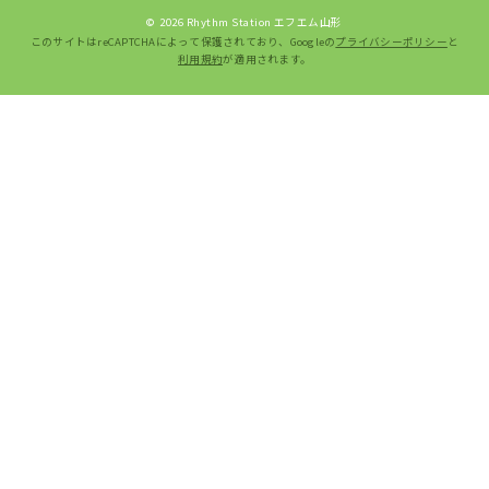
©
2026 Rhythm Station エフエム山形
このサイトはreCAPTCHAによって保護されており、Googleの
プライバシーポリシー
と
利用規約
が適用されます。