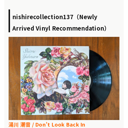
nishirecollection137（Newly
Arrived Vinyl Recommendation）
湯川 潮音 / Don’t Look Back In