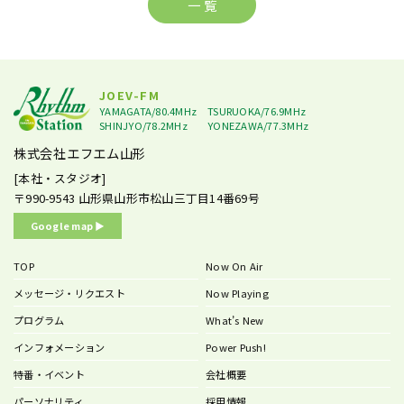
一 覧
JOEV-FM
YAMAGATA/80.4MHz
TSURUOKA/76.9MHz
SHINJYO/78.2MHz
YONEZAWA/77.3MHz
株式会社エフエム山形
[本社・スタジオ]
〒990-9543
山形県山形市松山三丁目14番69号
Google map ▶︎
TOP
Now On Air
メッセージ・リクエスト
Now Playing
プログラム
What’s New
インフォメーション
Power Push!
特番・イベント
会社概要
パーソナリティ
採用情報