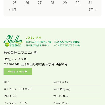
25
26
27
28
29
30
31
« 1月
7月 »
JOEV-FM
YAMAGATA/80.4MHz
TSURUOKA/76.9MHz
SHINJYO/78.2MHz
YONEZAWA/77.3MHz
株式会社エフエム山形
[本社・スタジオ]
〒990-9543
山形県山形市松山三丁目14番69号
Google map ▶︎
TOP
Now On Air
メッセージ・リクエスト
Now Playing
プログラム
What’s New
インフォメーション
Power Push!