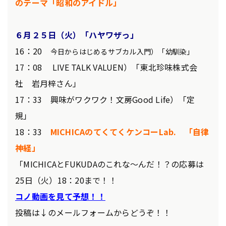
のテーマ「昭和のアイドル」
６月２５
日（火）「ハヤワザっ」
16：20
今日からはじめるサブカル入門）「幼馴染」
17：08 LIVE TALK VALUEN）「東北珍味株式会
社 岩月梓さん」
17：33 興味がワクワク！文房Good Life）「定
規」
18：33
MICHICAのてくてくケンコーLab. 「自律
神経」
「MICHICAとFUKUDAのこれな～んだ！？の応募は
25日（火）18：20まで！！
コノ動画を見て予想！！
投稿は↓のメールフォームからどうぞ！！