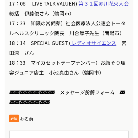
17：08 LIVE TALK VALUEN)
第３１回赤川花火大会
総括 伊藤俊さん（鶴岡市）
17：33 知識の常備薬）社会医療法人公徳会トータ
ルヘルスクリニック院長 川合厚子先生（南陽市）
18：14 SPECIAL GUEST)
レディオサイエンス
宮
田涼一さん
18：33 マイカセットテープナンバー）お顔そり理
容ジュニア店主 小池真由さん（鶴岡市）
✉✉✉✉✉✉✉✉✉
メッセージ投稿フォーム
✉
✉✉✉✉✉✉✉✉
お名前
必須