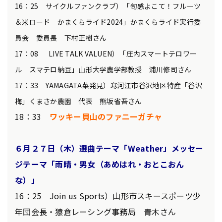
16：25 サイクルファンクラブ）「旬感よこて！フルーツ
＆米ロード かまくらライド2024」かまくらライド実行委
員会 委員長 下村正樹さん
17：08 LIVE TALK VALUEN）「庄内スマートテロワー
ル スマテロ納豆」山形大学農学部教授 浦川修司さん
17：33 YAMAGATA菜発見）寒河江市谷沢地区特産「谷沢
梅」くまさか農園 代表 熊坂省吾さん
18：33
ワッキー貝山のファニーガチャ
６月２７日（木）選曲テーマ「W
eather」メッセー
ジテーマ「雨晴・男女（あめはれ・おとこおん
な）」
16：25 Join us Sports）山形市スキースポーツ少
年団会長・猿倉レーシング事務局 青木さん