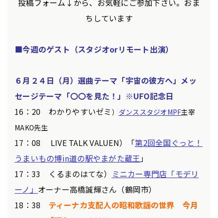
投稿フォーム↓から、お気軽にご参加下さい。おま
ちしています
■今週のゲスト（スタジオorリモート出演）
６月２４日
（月）選曲テーマ「宇宙の彼方へ」メッ
セージテーマ「〇〇を見た！」※UFO記念日
16：20 わかりやすいゼミ
）
ダンススタジオMPF
主宰
MAKO先生
17：08 LIVE TALK VALUEN）「
第2回全国ぐっと！
うまいもの博in道の駅やまがた蔵王
」
17：33 くるまのはてな）
ミニカー専門店「モデリ
ーノ」
オーナー高橋誠輝さん（鶴岡市）
18：38
ティーナカ支配人の昭和歌謡の世界 今月