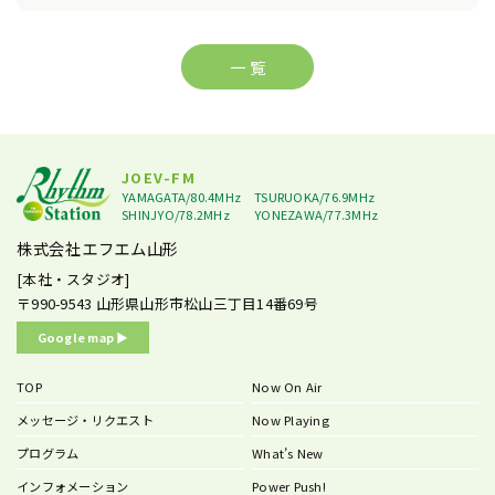
一 覧
JOEV-FM
YAMAGATA/80.4MHz
TSURUOKA/76.9MHz
SHINJYO/78.2MHz
YONEZAWA/77.3MHz
株式会社エフエム山形
[本社・スタジオ]
〒990-9543
山形県山形市松山三丁目14番69号
Google map ▶︎
TOP
Now On Air
メッセージ・リクエスト
Now Playing
プログラム
What’s New
インフォメーション
Power Push!