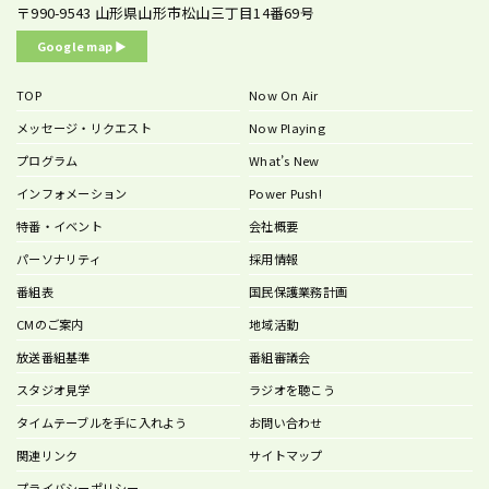
〒990-9543
山形県山形市松山三丁目14番69号
Google map ▶︎
TOP
Now On Air
メッセージ・リクエスト
Now Playing
プログラム
What’s New
インフォメーション
Power Push!
特番・イベント
会社概要
パーソナリティ
採用情報
番組表
国民保護業務計画
CMのご案内
地域活動
放送番組基準
番組審議会
スタジオ見学
ラジオを聴こう
タイムテーブルを手に入れよう
お問い合わせ
関連リンク
サイトマップ
プライバシーポリシー