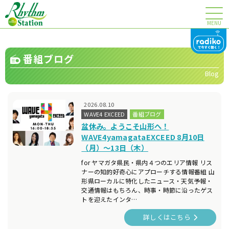
MENU
番組ブログ
Blog
2026.08.10
WAVE4 EXCEED
番組ブログ
盆休み。ようこそ山形へ！
WAVE4yamagataEXCEED 8月10日
（月）～13日（木）
for ヤマガタ県民・県内４つのエリア情報 リス
ナーの知的好奇心にアプローチする情報番組 山
形県ローカルに特化したニュース・天気予報・
交通情報はもちろん、時事・時節に沿ったゲス
トを迎えたインタ…
詳しくはこちら