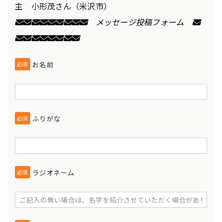
主 小形茂さん（米沢市）
✉✉✉✉✉✉✉✉✉
メッセージ投稿フォーム
✉
✉✉✉✉✉✉✉✉
お名前
必須
ふりがな
必須
ラジオネーム
必須