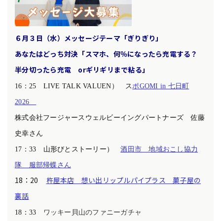
６月３日（水）メッセージテーマ「ぎりぎり」
あなたはどっち対決「スマホ、何％になったら充電する？
半分切ったら充電 orギリギリまで粘る」
16：25 LIVE TALK VALUEN） ス
ポGOMI in 七日町
2026
株式会社フージャースウェルビーイングパートナーズ 佐藤
史幸さん
17：33 山形びとストーリー）
酒田市 地域おこし協力
隊 服部帰蝶さん
18：20
杵屋本店 想い出リップルパイプラス 菓子屋の
裏話
18：33
ワッキー貝山のファニーガチャ