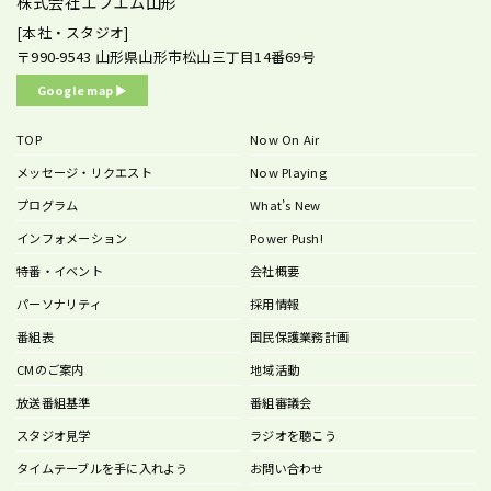
株式会社エフエム山形
[本社・スタジオ]
〒990-9543
山形県山形市松山三丁目14番69号
Google map ▶︎
TOP
Now On Air
メッセージ・リクエスト
Now Playing
プログラム
What’s New
インフォメーション
Power Push!
特番・イベント
会社概要
パーソナリティ
採用情報
番組表
国民保護業務計画
CMのご案内
地域活動
放送番組基準
番組審議会
スタジオ見学
ラジオを聴こう
タイムテーブルを手に入れよう
お問い合わせ