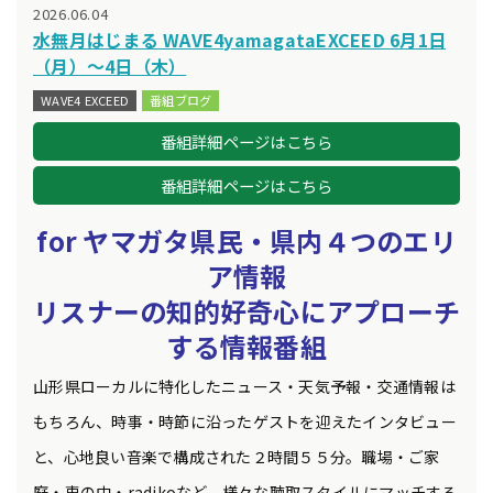
2026.06.04
水無月はじまる WAVE4yamagataEXCEED 6月1日
（月）～4日（木）
WAVE4 EXCEED
番組ブログ
番組詳細ページはこちら
番組詳細ページはこちら
for
ヤマガタ県民・
県内４つのエリ
ア情報
リスナーの知的好奇心にアプローチ
する情報番組
山形県ローカルに特化したニュース・天気予報・交通情報は
もちろん、時事・時節に沿ったゲストを迎えたインタビュー
と、心地良い音楽で構成された２時間５５分。職場・ご家
庭・車の中・radikoなど、様々な聴取スタイルにマッチする