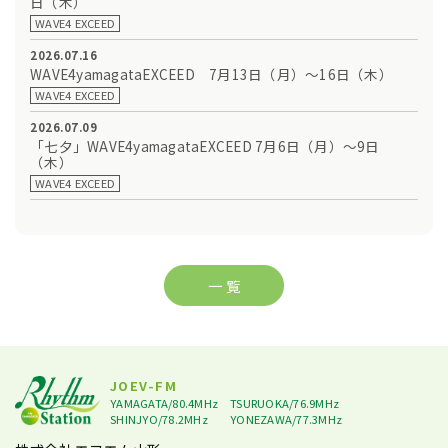
日（木）
WAVE4 EXCEED
2026.07.16
WAVE4yamagataEXCEED 7月13日（月）～16日（木）
WAVE4 EXCEED
2026.07.09
「七夕」WAVE4yamagataEXCEED 7月6日（月）～9日
（木）
WAVE4 EXCEED
一 覧
JOEV-FM
YAMAGATA/80.4MHz
TSURUOKA/76.9MHz
SHINJYO/78.2MHz
YONEZAWA/77.3MHz