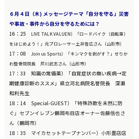
６月４
日（木) メッセージテーマ「自分を守る」災害
や事故・事件から自分を守るためには？
16：25
LIVE TALK VALUEN）「ロードバイク（自転車）
をはじめよう！」元プロレーサー土井雪広さん（山形市）
17：08
Join us Sports）「キンマクを剥がす？」せりか
わ整骨院院長 芹川武志さん（山形市）
17：3
3 知識の常備薬）「自覚症状の無い疾病→定
期健康診断のススメ」県立河北病院名誉院長 深瀬
和利先生
18：14 Special-GUEST）「特殊詐欺を未然に防
ぐ」セブンイレブン鶴岡布目店オーナー佐藤信也さ
ん（鶴岡市）
18：35 マイカセットテープナンバー）小形畳店店