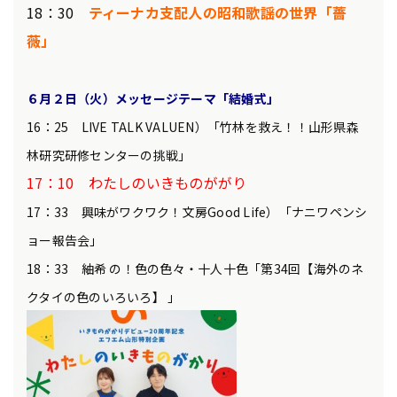
18：30
ティーナカ支配人の昭和歌謡の世界「薔
薇」
６
月２
日（火）メッセージテーマ「結婚式」
16：25 LIVE TALK VALUEN）「竹林を救え！！山形県森
林研究研修センターの挑戦」
17：10 わたしのいきものががり
17：33 興味がワクワク！文房Good Life）「ナニワペンシ
ョー報告会」
18：33 紬希 の！色の色々・十人十色「第34回【海外のネ
クタイの色のいろいろ】 」