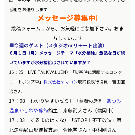
番組をお送りします
メッセージ募
集中!
投稿フォ
ーム↓
から、お気軽にご参加下さい。おま
ちしています
■今週のゲスト（スタジオorリモート出演）
６
月１
日（月）
メッセージテーマ「水分補給」激熱な日が続
いていますが水分補給はされていますか？
16：25 LIVE TALK VALUEN）「災害時に活躍するコンク
リートポンプ車」
株式会社ヤマコン
取締役執行役員 吉田兼
治さん
17：08 わかりやすいゼミ）「薔薇
」
あつみ
の
足湯
温泉かしわや旅館
館主 斎藤武大さん（鶴岡市）
17：33 くるまのはてな）「STOP！不正改造」東
北運輸局山形運輸支局 菅原学さん・中村剛さん