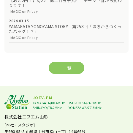
【あと2回！】3/22 第二百五十九回 テーマ「春から変わ
ります！」
MAGIC on Friday
2024.03.15
YAMAGATA YOMOYAMA STORY 第258回「ほろからつくっ
たバッグ！？」
MAGIC on Friday
一 覧
JOEV-FM
YAMAGATA/80.4MHz
TSURUOKA/76.9MHz
SHINJYO/78.2MHz
YONEZAWA/77.3MHz
株式会社エフエム山形
[本社・スタジオ]
〒990-9543
山形県山形市松山三丁目14番69号