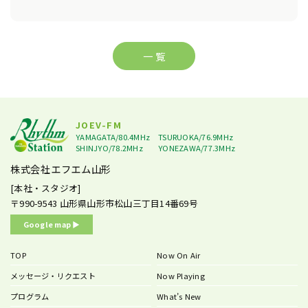
一 覧
JOEV-FM
YAMAGATA/80.4MHz
TSURUOKA/76.9MHz
SHINJYO/78.2MHz
YONEZAWA/77.3MHz
株式会社エフエム山形
[本社・スタジオ]
〒990-9543
山形県山形市松山三丁目14番69号
Google map ▶︎
TOP
Now On Air
メッセージ・リクエスト
Now Playing
プログラム
What’s New