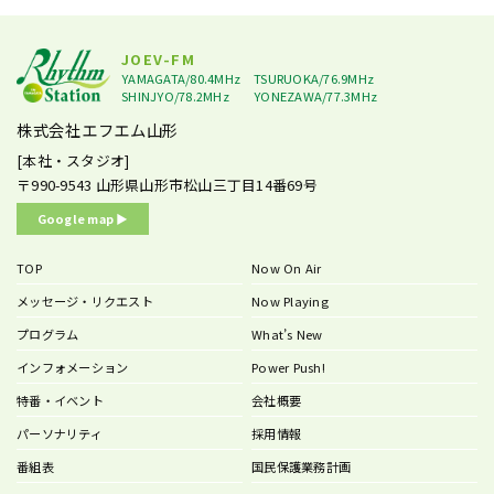
JOEV-FM
YAMAGATA/80.4MHz
TSURUOKA/76.9MHz
SHINJYO/78.2MHz
YONEZAWA/77.3MHz
株式会社エフエム山形
[本社・スタジオ]
〒990-9543
山形県山形市松山三丁目14番69号
Google map ▶︎
TOP
Now On Air
メッセージ・リクエスト
Now Playing
プログラム
What’s New
インフォメーション
Power Push!
特番・イベント
会社概要
パーソナリティ
採用情報
番組表
国民保護業務計画