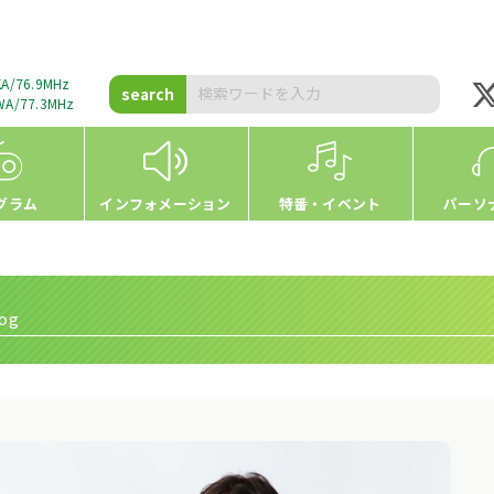
A/76.9MHz
search
A/77.3MHz
グラム
インフォメーション
特番・イベント
パーソ
og