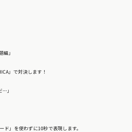
出題編」
HICA」で対決します！
だ…」
ード」を使わずに10秒で表現します。