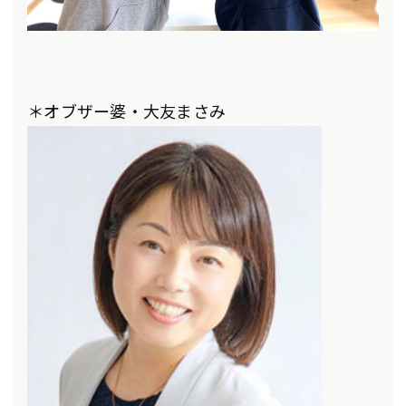
＊オブザー婆・大友まさみ