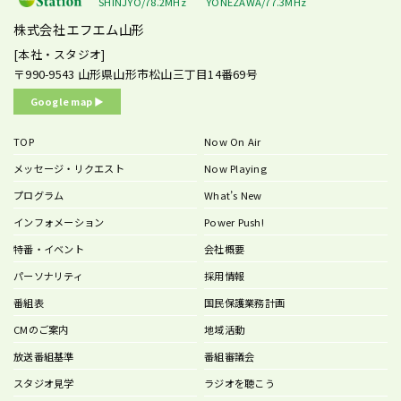
SHINJYO/78.2MHz
YONEZAWA/77.3MHz
株式会社エフエム山形
[本社・スタジオ]
〒990-9543
山形県山形市松山三丁目14番69号
Google map ▶︎
TOP
Now On Air
メッセージ・リクエスト
Now Playing
プログラム
What’s New
インフォメーション
Power Push!
特番・イベント
会社概要
パーソナリティ
採用情報
番組表
国民保護業務計画
CMのご案内
地域活動
放送番組基準
番組審議会
スタジオ見学
ラジオを聴こう