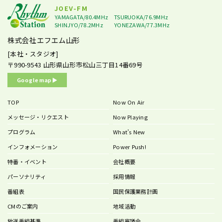
JOEV-FM
YAMAGATA/80.4MHz
TSURUOKA/76.9MHz
SHINJYO/78.2MHz
YONEZAWA/77.3MHz
株式会社エフエム山形
[本社・スタジオ]
〒990-9543
山形県山形市松山三丁目14番69号
Google map ▶︎
TOP
Now On Air
メッセージ・リクエスト
Now Playing
プログラム
What’s New
インフォメーション
Power Push!
特番・イベント
会社概要
パーソナリティ
採用情報
番組表
国民保護業務計画
CMのご案内
地域活動
放送番組基準
番組審議会