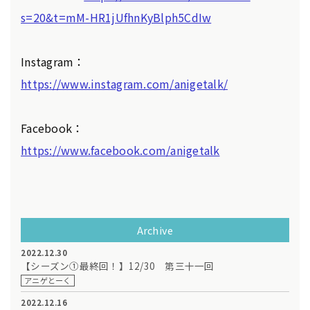
s=20&t=mM-HR1jUfhnKyBlph5CdIw
Instagram：
https://www.instagram.com/anigetalk/
Facebook：
https://www.facebook.com/anigetalk
Archive
2022.12.30
【シーズン①最終回！】12/30 第三十一回
アニゲとーく
2022.12.16