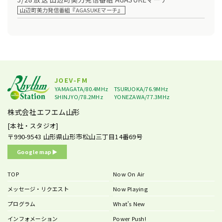
山辺町美力発信番組『AGASUKEマーチ』
JOEV-FM
YAMAGATA/80.4MHz
TSURUOKA/76.9MHz
SHINJYO/78.2MHz
YONEZAWA/77.3MHz
株式会社エフエム山形
[本社・スタジオ]
〒990-9543
山形県山形市松山三丁目14番69号
Google map ▶︎
TOP
Now On Air
メッセージ・リクエスト
Now Playing
プログラム
What’s New
インフォメーション
Power Push!