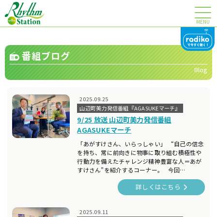
MENU
番組ブログ
Blog
2025.09.25
山辺町美力発信番組『AGASUKEマーチ』
9/25 放送 山辺町美力発信番組
AGASUKEマーチ
「あがすけさん、いらっしゃい」 “自己の信念
を持ち、常に前向きに物事に取り組む積極性や
行動力を備えたチャレンジ精神豊富な人＝あが
すけさん”を紹介するコーナー。 今回…
詳しくはこちら
2025.09.11