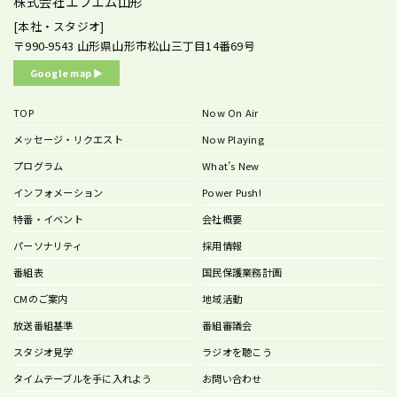
株式会社エフエム山形
[本社・スタジオ]
〒990-9543
山形県山形市松山三丁目14番69号
Google map ▶︎
TOP
Now On Air
メッセージ・リクエスト
Now Playing
プログラム
What’s New
インフォメーション
Power Push!
特番・イベント
会社概要
パーソナリティ
採用情報
番組表
国民保護業務計画
CMのご案内
地域活動
放送番組基準
番組審議会
スタジオ見学
ラジオを聴こう
タイムテーブルを手に入れよう
お問い合わせ