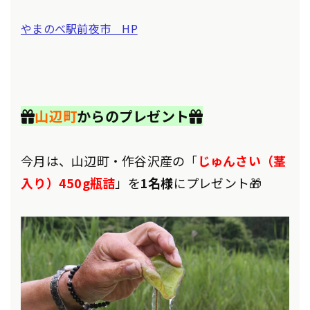
やまのべ駅前夜市 HP
🎁
山辺町
からのプレゼント🎁
今月は、山辺町・作谷沢産の「
じゅんさい（茎
入り）450g瓶詰
」を
1名様
にプレゼント🎁