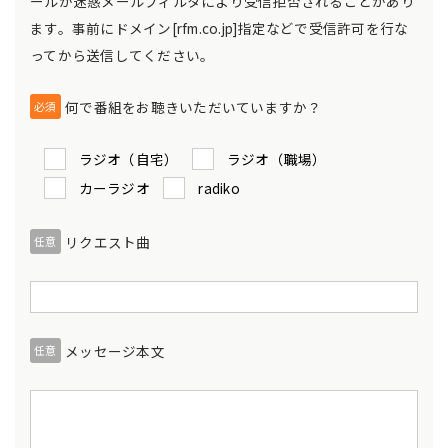
ールが迷惑メールフィルタにより受信拒否されることがあり
ます。事前にドメイン[rfm.co.jp]指定などで受信許可を行な
ってから送信してください。
何で番組をお聴きいただいていますか？
必須
ラジオ（自宅）
ラジオ（職場）
カーラジオ
radiko
リクエスト曲
任意
メッセージ本文
任意