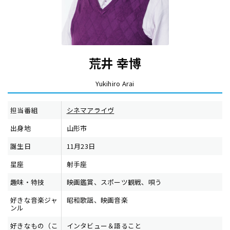
荒井 幸博
Yukihiro Arai
担当番組
シネマアライヴ
出身地
山形市
誕生日
11月23日
星座
射手座
趣味・特技
映画鑑賞、スポーツ観戦、唄う
好きな音楽ジャ
昭和歌謡、映画音楽
ンル
好きなもの（こ
インタビュー＆語ること