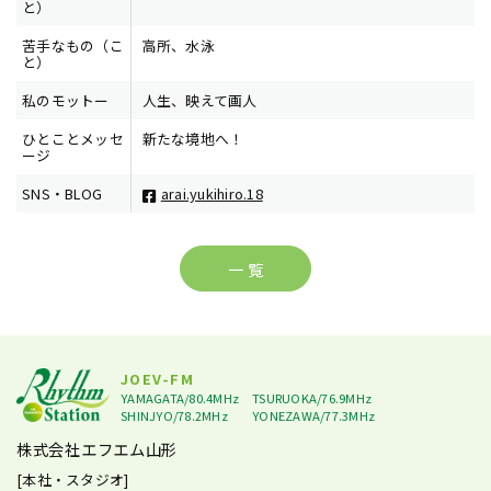
と）
苦手なもの（こ
高所、水泳
と）
私のモットー
人生、映えて画人
ひとことメッセ
新たな境地へ！
ージ
SNS・BLOG
arai.yukihiro.18
一 覧
JOEV-FM
YAMAGATA/80.4MHz
TSURUOKA/76.9MHz
SHINJYO/78.2MHz
YONEZAWA/77.3MHz
株式会社エフエム山形
[本社・スタジオ]