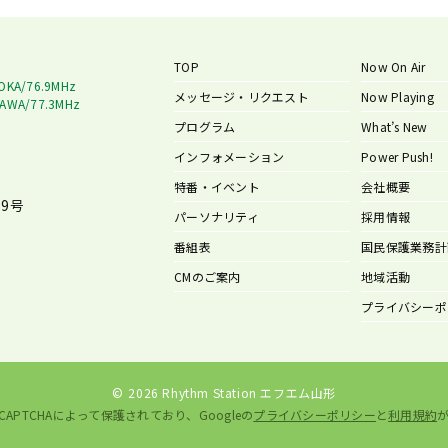
TOP
Now On Air
OKA/76.9MHz
メッセージ・リクエスト
Now Playing
AWA/77.3MHz
プログラム
What’s New
インフォメーション
Power Push!
特番・イベント
会社概要
9号
パーソナリティ
採用情報
番組表
国民保護業務計
CMのご案内
地域活動
プライバシーポ
©
2026 Rhythm Station エフエム山形
CAPTCHAによって保護されており、Googleの
プライバシーポリシー
と
利用規約