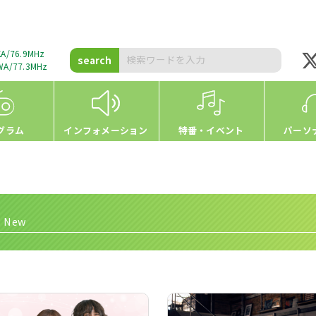
A/76.9MHz
search
A/77.3MHz
グラム
インフォメーション
特番・イベント
パーソ
s New