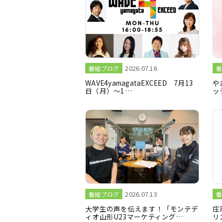
2026.07.16
番組ブログ
番
WAVE4yamagataEXCEED 7月13
や
日（月）～1…
ッ
2026.07.13
番組ブログ
番
大学生の声を伝えます！「モンテデ
庄
ィオ山形U23マーケティング…
リ