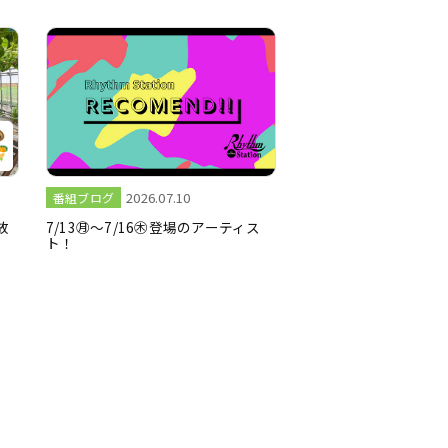
2026.07.10
番組ブログ
0放
7/13㊊～7/16㊍登場のアーティス
ト！