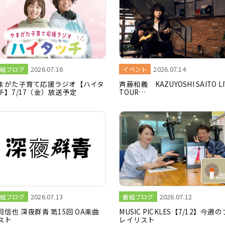
2026.07.16
2026.07.14
組ブログ
イベント
まがた子育て応援ラジオ【ハイタ
斉藤和義 KAZUYOSHI SAITO LI
チ】7/17（金）放送予定
TOUR…
2026.07.13
2026.07.12
組ブログ
番組ブログ
司信也 深夜群青 第15回 OA楽曲
MUSIC PICKLES【7/12】今週の
スト
レイリスト