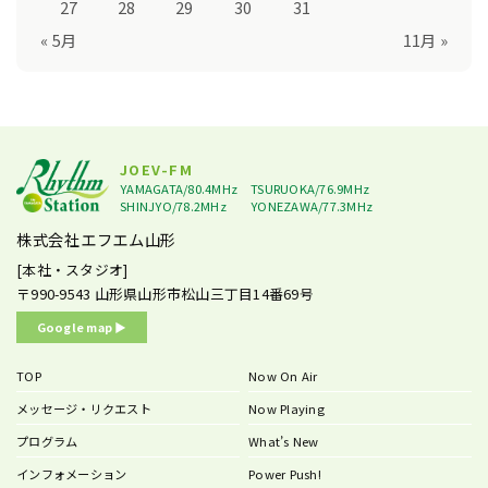
27
28
29
30
31
« 5月
11月 »
JOEV-FM
YAMAGATA/80.4MHz
TSURUOKA/76.9MHz
SHINJYO/78.2MHz
YONEZAWA/77.3MHz
株式会社エフエム山形
[本社・スタジオ]
〒990-9543
山形県山形市松山三丁目14番69号
Google map ▶︎
TOP
Now On Air
メッセージ・リクエスト
Now Playing
プログラム
What’s New
インフォメーション
Power Push!