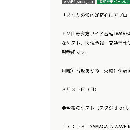
WAVE4 yamagata
番組詳細ページは
「あなたの知的好奇心にアプロ
ＦＭ山形夕方ワイド番組｢WAVE4
なゲスト、天気予報・交通情報
報番組です。
月曜）香坂あかね 火曜）伊藤
８月３０日（月）
◆今夜のゲスト（スタジオ or 
１７：０８ YAMAGATA WA