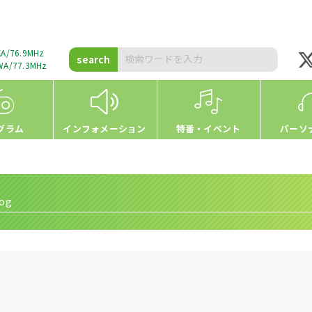
A/76.9MHz
search
A/77.3MHz
グラム
インフォメーション
特番・イベント
パーソ
og