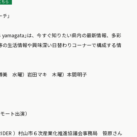
こちら
ーチ」
 yamagata｣は、今すぐ知りたい県内の最新情報、多彩
等の生活情報や興味深い日替わりコーナーで構成する情
博美 水曜）岩田マキ 木曜）本間明子
リモート出演）
VE RIDER ）村山市６次産業化推進協議会事務局 笹原さん