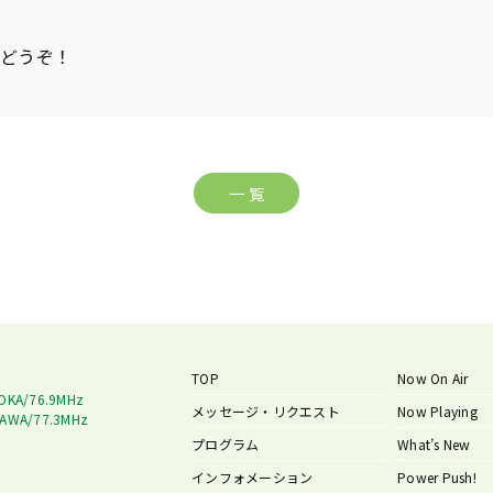
らどうぞ！
一 覧
TOP
Now On Air
OKA/76.9MHz
メッセージ・リクエスト
Now Playing
AWA/77.3MHz
プログラム
What’s New
インフォメーション
Power Push!