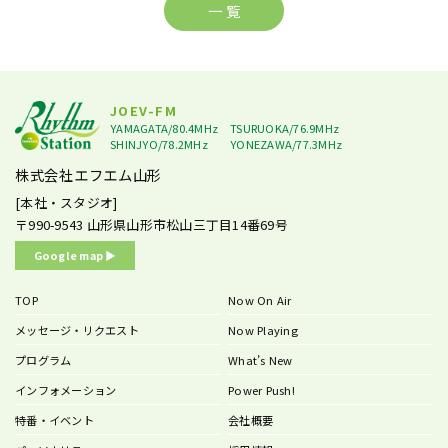
一 覧
JOEV-FM
YAMAGATA/80.4MHz
TSURUOKA/76.9MHz
SHINJYO/78.2MHz
YONEZAWA/77.3MHz
株式会社エフエム山形
[本社・スタジオ]
〒990-9543
山形県山形市松山三丁目14番69号
Google map ▶︎
TOP
Now On Air
メッセージ・リクエスト
Now Playing
プログラム
What’s New
インフォメーション
Power Push!
特番・イベント
会社概要