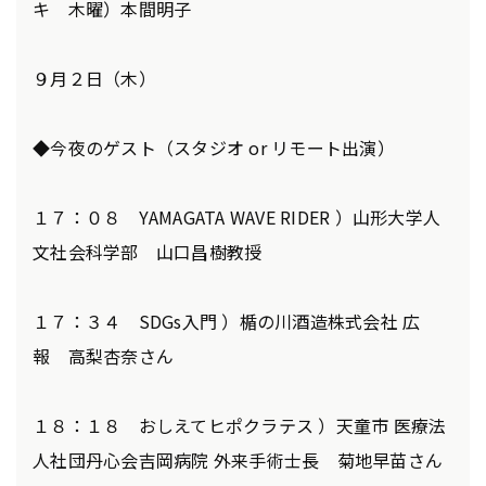
キ 木曜）本間明子
９月２日（木）
◆今夜のゲスト（スタジオ or リモート出演）
１７：０８ YAMAGATA WAVE RIDER ）山形大学人
文社会科学部 山口昌樹教授
１７：３４ SDGs入門 ）楯の川酒造株式会社 広
報 高梨杏奈さん
１８：１８ おしえてヒポクラテス ）天童市 医療法
人社団丹心会吉岡病院 外来手術士長 菊地早苗さん