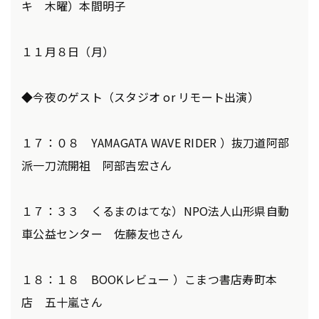
キ 木曜）本間明子
１１月８日（月）
◆今夜のゲスト（スタジオ or リモート出演）
１７：０８ YAMAGATA WAVE RIDER ）抜刀道阿部
派一刀流開祖 阿部吉宏さん
１７：３３ くるまのはてな）NPO法人山形県自動
車公益センター 佐藤友也さん
１８：１８ BOOKレビュー ）こまつ書店寿町本
店 五十嵐さん