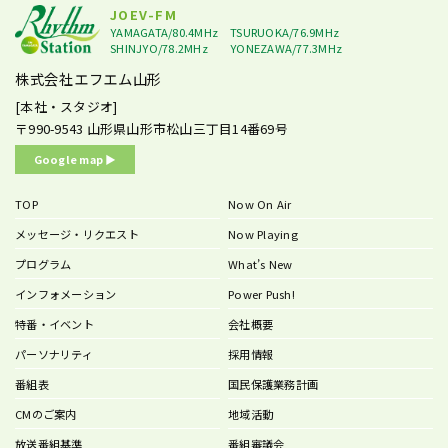
JOEV-FM
YAMAGATA/80.4MHz
TSURUOKA/76.9MHz
SHINJYO/78.2MHz
YONEZAWA/77.3MHz
株式会社エフエム山形
[本社・スタジオ]
〒990-9543
山形県山形市松山三丁目14番69号
Google map ▶︎
TOP
Now On Air
メッセージ・リクエスト
Now Playing
プログラム
What’s New
インフォメーション
Power Push!
特番・イベント
会社概要
パーソナリティ
採用情報
番組表
国民保護業務計画
CMのご案内
地域活動
放送番組基準
番組審議会