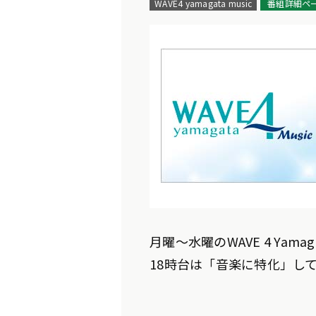
WAVE4 yamagata music
番組詳細ペ
月曜～水曜のWAVE 4 Yamag
18時台は「音楽に特化」し