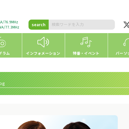
A/76.9MHz
search
A/77.3MHz
グラム
インフォメーション
特番・イベント
パーソ
og