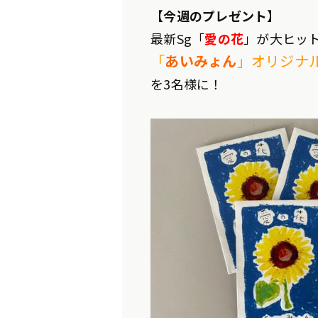
【
今週のプレゼント
】
最新Sg「
愛の花
」が大ヒッ
「
あいみょん
」オリジナ
を3名様に！