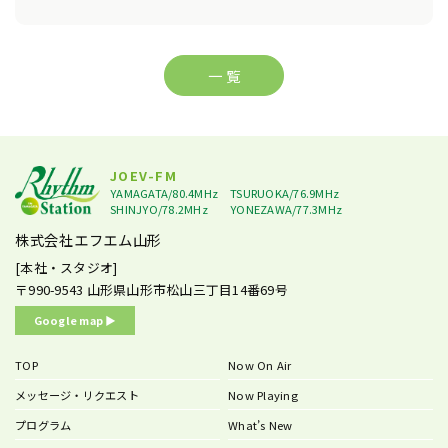
一 覧
JOEV-FM
YAMAGATA/80.4MHz
TSURUOKA/76.9MHz
SHINJYO/78.2MHz
YONEZAWA/77.3MHz
株式会社エフエム山形
[本社・スタジオ]
〒990-9543
山形県山形市松山三丁目14番69号
Google map ▶︎
TOP
Now On Air
メッセージ・リクエスト
Now Playing
プログラム
What’s New