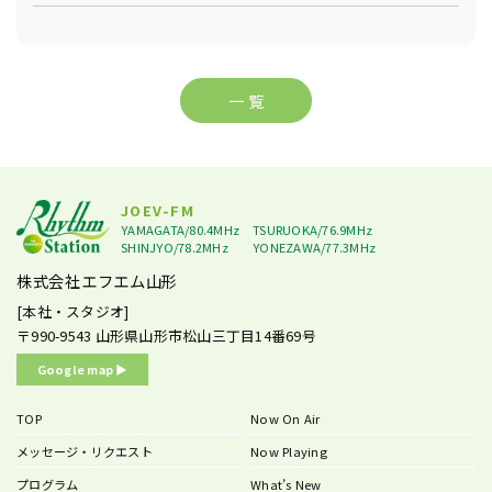
一 覧
JOEV-FM
YAMAGATA/80.4MHz
TSURUOKA/76.9MHz
SHINJYO/78.2MHz
YONEZAWA/77.3MHz
株式会社エフエム山形
[本社・スタジオ]
〒990-9543
山形県山形市松山三丁目14番69号
Google map ▶︎
TOP
Now On Air
メッセージ・リクエスト
Now Playing
プログラム
What’s New