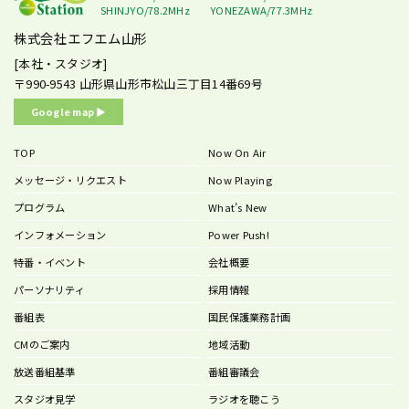
SHINJYO/78.2MHz
YONEZAWA/77.3MHz
株式会社エフエム山形
[本社・スタジオ]
〒990-9543
山形県山形市松山三丁目14番69号
Google map ▶︎
TOP
Now On Air
メッセージ・リクエスト
Now Playing
プログラム
What’s New
インフォメーション
Power Push!
特番・イベント
会社概要
パーソナリティ
採用情報
番組表
国民保護業務計画
CMのご案内
地域活動
放送番組基準
番組審議会
スタジオ見学
ラジオを聴こう