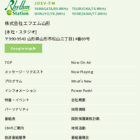
JOEV-FM
YAMAGATA/80.4MHz
TSURUOKA/76.9MHz
SHINJYO/78.2MHz
YONEZAWA/77.3MHz
株式会社エフエム山形
[本社・スタジオ]
〒990-9543
山形県山形市松山三丁目14番69号
Google map ▶︎
TOP
Now On Air
メッセージ・リクエスト
Now Playing
プログラム
What’s New
インフォメーション
Power Push!
特番・イベント
会社概要
パーソナリティ
採用情報
番組表
国民保護業務計画
CMのご案内
地域活動
放送番組基準
番組審議会