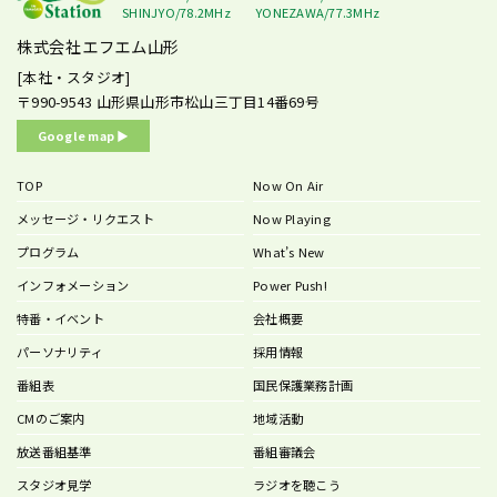
SHINJYO/78.2MHz
YONEZAWA/77.3MHz
株式会社エフエム山形
[本社・スタジオ]
〒990-9543
山形県山形市松山三丁目14番69号
Google map ▶︎
TOP
Now On Air
メッセージ・リクエスト
Now Playing
プログラム
What’s New
インフォメーション
Power Push!
特番・イベント
会社概要
パーソナリティ
採用情報
番組表
国民保護業務計画
CMのご案内
地域活動
放送番組基準
番組審議会
スタジオ見学
ラジオを聴こう