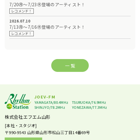
7/20㊊～7/23㊍登場のアーティスト！
レコメンド！
2026.07.10
7/13㊊～7/16㊍登場のアーティスト！
レコメンド！
一 覧
JOEV-FM
YAMAGATA/80.4MHz
TSURUOKA/76.9MHz
SHINJYO/78.2MHz
YONEZAWA/77.3MHz
株式会社エフエム山形
[本社・スタジオ]
〒990-9543
山形県山形市松山三丁目14番69号