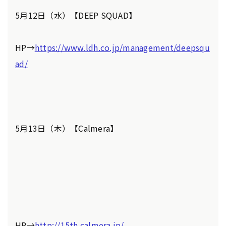
5月12日（水）【DEEP SQUAD】
HP→
https://www.ldh.co.jp/management/deepsqu
ad/
5月13日（木）【Calmera】
HP→
http://15th.calmera.jp/