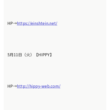
HP→
https://einshtein.net/
5月11日（火）【HIPPY】
HP→
http://hippy-web.com/