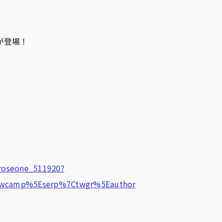
が登場！
/roseone_511920?
twcamp%5Eserp%7Ctwgr%5Eauthor