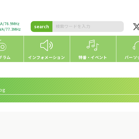
A/76.9MHz
search
A/77.3MHz
グラム
インフォメーション
特番・イベント
パーソ
og