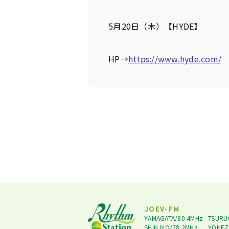
5月20日（木）【HYDE】
HP→
https://www.hyde.com/
JOEV-FM
YAMAGATA/80.4MHz
TSURU
SHINJYO/78.2MHz
YONEZ