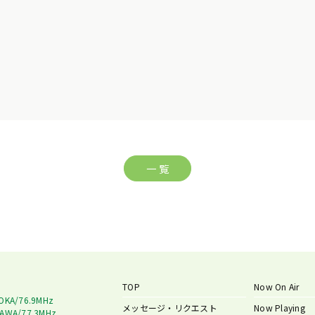
一 覧
TOP
Now On Air
OKA/76.9MHz
メッセージ・リクエスト
Now Playing
AWA/77.3MHz